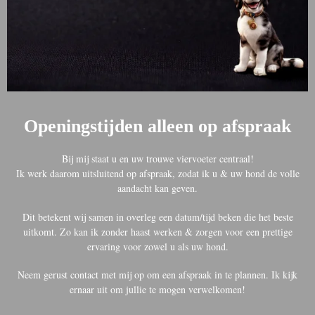
Openingstijden alleen op afspraak
Bij mij staat u en uw trouwe viervoeter centraal!
Ik werk daarom uitsluitend op afspraak, zodat ik u & uw hond de volle
aandacht kan geven.
Dit betekent wij samen in overleg een datum/tijd beken die het beste
uitkomt. Zo kan ik zonder haast werken & zorgen voor een prettige
ervaring voor zowel u als uw hond.
Neem gerust contact met mij op om een afspraak in te plannen. Ik kijk
ernaar uit om jullie te mogen verwelkomen!