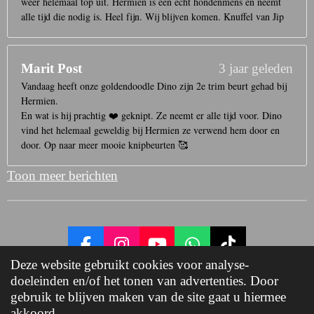
weer helemaal top uit. Hermien is een echt hondenmens en neemt
alle tijd die nodig is. Heel fijn. Wij blijven komen. Knuffel van Jip
Marit Post
3 jaar geleden
Vandaag heeft onze goldendoodle Dino zijn 2e trim beurt gehad bij
Hermien.
En wat is hij prachtig ❤️ geknipt. Ze neemt er alle tijd voor. Dino
vind het helemaal geweldig bij Hermien ze verwend hem door en
door. Op naar meer mooie knipbeurten 🥰
Toon meer berichten
F
I
Y
W
T
Deze website gebruikt cookies voor analyse-
a
n
o
h
i
doeleinden en/of het tonen van advertenties. Door
© 2022 - 2023
www.creadog.nl
c
s
u
a
k
gebruik te blijven maken van de site gaat u hiermee
e
t
T
t
T
Powered by
JouwWeb
akkoord.