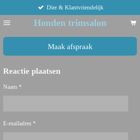
Ga
Dier & Klantvriendelijk
direct
Honden trimsalon
naar
de
hoofdinhoud
Maak afspraak
Reactie plaatsen
Naam *
E-mailadres *