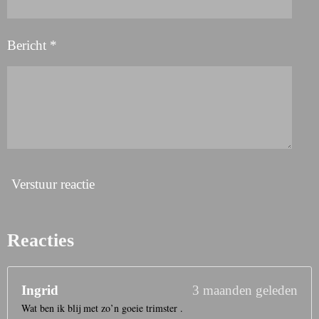
Bericht *
Verstuur reactie
Reacties
Ingrid
3 maanden geleden
Wat ben ik blij met zo’n goeie trimster .