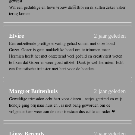
geweest
Wat een geduldige en lieve vrouw 🙏🏻Bibi en ik zullen zeker vaker
terug komen
Elvire
2 jaar geleden
Een ontzettende prettige ervaring gehad samen met onze hond
Gozer. Gozer is geen makkelijke hond om te trimmen maar
Hermien heeft het met ontzettend veel geduld en creativiteit weten
te fixen dat Gozer er weer goed uitziet. Dank je wel Hermien. Echt
een fantastische trainster met hart voor de honden.
Margret Buitenhuis
2 jaar geleden
Geweldige trimsalon echt hart voor dieren , netjes getrimd en mijn
hondje ging blij naar huis en , is niet bang geworden om de
volgende keer weer aan de deur toestaan dus echte aanrader ❤
Linsy Berends
2 jaar geleden