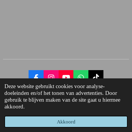
F
I
Y
W
T
Deze website gebruikt cookies voor analyse-
a
n
o
h
i
doeleinden en/of het tonen van advertenties. Door
© 2022 - 2023
www.creadog.nl
c
s
u
a
k
gebruik te blijven maken van de site gaat u hiermee
e
t
T
t
T
Powered by
JouwWeb
akkoord.
b
a
u
s
o
o
g
b
A
k
o
r
e
p
Akkoord
E-mailadres
Kaart
Facebook
WhatsApp
k
a
p