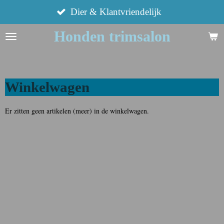
Ga
Dier & Klantvriendelijk
direct
Honden trimsalon
naar
de
hoofdinhoud
Winkelwagen
Er zitten geen artikelen (meer) in de winkelwagen.